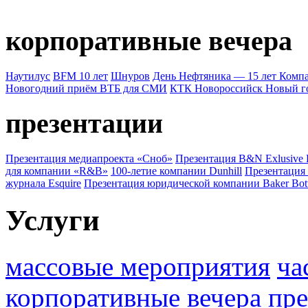
корпоративные вечера
Наутилус
BFM 10 лет
Шнуров
День Нефтяника — 15 лет Ком
Новогодний приём ВТБ для СМИ
КТК Новороссийск Новый г
презентации
Презентация медиапроекта «Сноб»
Презентация B&N Exlusive
для компании «R&B»
100-летие компании Dunhill
Презентация
журнала Esquire
Презентация юридической компании Baker Bot
Услуги
массовые мероприятия
ча
корпоративные вечера
пре