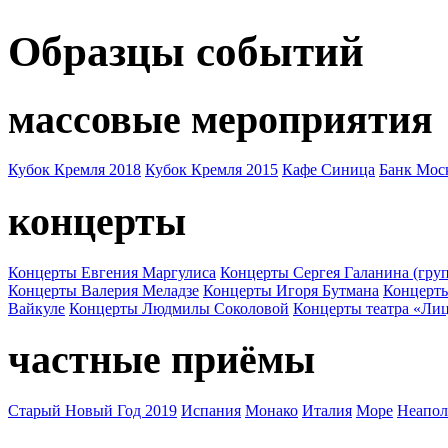
Образцы событий
массовые мероприятия
Кубок Кремля 2018
Кубок Кремля 2015
Кафе Синица
Банк Мос
концерты
Концерты Евгения Маргулиса
Концерты Сергея Галанина (груп
Концерты Валерия Меладзе
Концерты Игоря Бутмана
Концерт
Вайкуле
Концерты Людмилы Соколовой
Концерты театра «Ли
частные приёмы
Старый Новый Год 2019
Испания
Монако
Италия
Море
Неапол