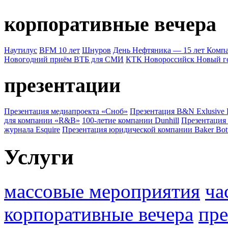
корпоративные вечера
Наутилус
BFM 10 лет
Шнуров
День Нефтяника — 15 лет Ком
Новогодний приём ВТБ для СМИ
КТК Новороссийск Новый г
презентации
Презентация медиапроекта «Сноб»
Презентация B&N Exlusive
для компании «R&B»
100-летие компании Dunhill
Презентация
журнала Esquire
Презентация юридической компании Baker Bot
Услуги
массовые мероприятия
ча
корпоративные вечера
пре