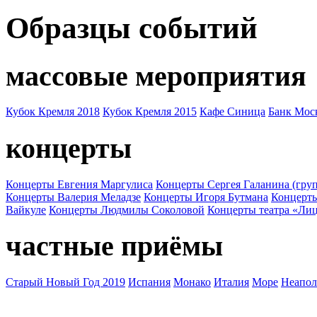
Образцы событий
массовые мероприятия
Кубок Кремля 2018
Кубок Кремля 2015
Кафе Синица
Банк Мос
концерты
Концерты Евгения Маргулиса
Концерты Сергея Галанина (груп
Концерты Валерия Меладзе
Концерты Игоря Бутмана
Концерт
Вайкуле
Концерты Людмилы Соколовой
Концерты театра «Ли
частные приёмы
Старый Новый Год 2019
Испания
Монако
Италия
Море
Неапол