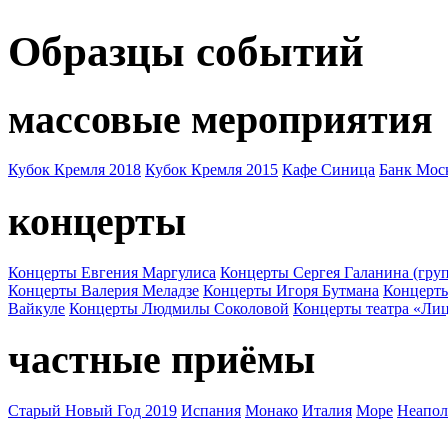
Образцы событий
массовые мероприятия
Кубок Кремля 2018
Кубок Кремля 2015
Кафе Синица
Банк Мос
концерты
Концерты Евгения Маргулиса
Концерты Сергея Галанина (груп
Концерты Валерия Меладзе
Концерты Игоря Бутмана
Концерт
Вайкуле
Концерты Людмилы Соколовой
Концерты театра «Ли
частные приёмы
Старый Новый Год 2019
Испания
Монако
Италия
Море
Неапол