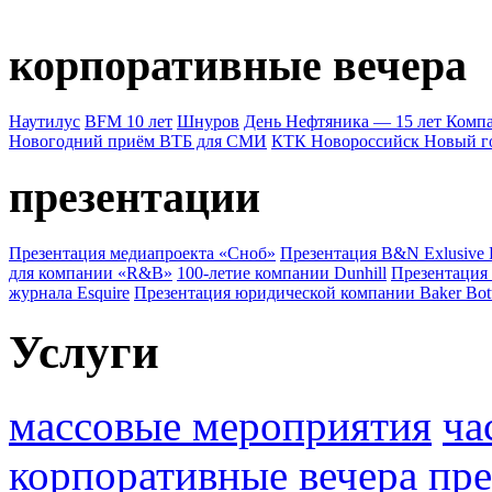
корпоративные вечера
Наутилус
BFM 10 лет
Шнуров
День Нефтяника — 15 лет Ком
Новогодний приём ВТБ для СМИ
КТК Новороссийск Новый г
презентации
Презентация медиапроекта «Сноб»
Презентация B&N Exlusive
для компании «R&B»
100-летие компании Dunhill
Презентация
журнала Esquire
Презентация юридической компании Baker Bot
Услуги
массовые мероприятия
ча
корпоративные вечера
пре