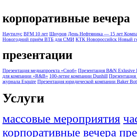
корпоративные вечера
Наутилус
BFM 10 лет
Шнуров
День Нефтяника — 15 лет Ком
Новогодний приём ВТБ для СМИ
КТК Новороссийск Новый г
презентации
Презентация медиапроекта «Сноб»
Презентация B&N Exlusive
для компании «R&B»
100-летие компании Dunhill
Презентация
журнала Esquire
Презентация юридической компании Baker Bot
Услуги
массовые мероприятия
ча
корпоративные вечера
пре