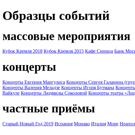
Образцы событий
массовые мероприятия
Кубок Кремля 2018
Кубок Кремля 2015
Кафе Синица
Банк Мос
концерты
Концерты Евгения Маргулиса
Концерты Сергея Галанина (груп
Концерты Валерия Меладзе
Концерты Игоря Бутмана
Концерт
Вайкуле
Концерты Людмилы Соколовой
Концерты театра «Ли
частные приёмы
Старый Новый Год 2019
Испания
Монако
Италия
Море
Неапол